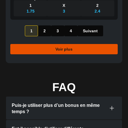
1
X
2
1.75
3
2.4
1
2
3
4
Suivant
Voir plus
FAQ
Puis-je utiliser plus d’un bonus en même
temps ?