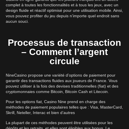
complet à toutes les fonctionnalités et à tous les jeux, avec un
design fluide et réactif optimisé pour une utilisation mobile. Ainsi,
vous pouvez profiter du jeu depuis n’importe quel endroit sans
aucun souci.
Processus de transaction
– Comment l’argent
circule
NineCasino propose une variété d’options de paiement pour
garantir des transactions fluides aux joueurs de France. Vous
pouvez utiliser à la fois des devises traditionnelles (fiat) et des
cryptomonnaies comme Bitcoin, Bitcoin Cash et Litecoin.
Pour les options fiat, Casino Nine prend en charge des
méthodes de paiement populaires telles que : Visa, MasterCard,
Skrill, Neteller, Interac et bien d’autres
La plupart de ces méthodes peuvent être utilisées pour les
dépôts et les retraits, et elles sont éligibles aux bonus. Le