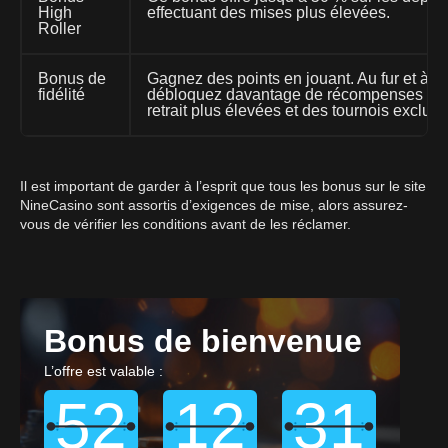
High
effectuant des mises plus élevées.
Roller
Bonus de
Gagnez des points en jouant. Au fur et à
fidélité
débloquez davantage de récompenses comm
retrait plus élevées et des tournois exclusif
Il est important de garder à l’esprit que tous les bonus sur le site
NineCasino sont assortis d’exigences de mise, alors assurez-
vous de vérifier les conditions avant de les réclamer.
Bonus de bienvenue
L’offre est valable :
52
12
29