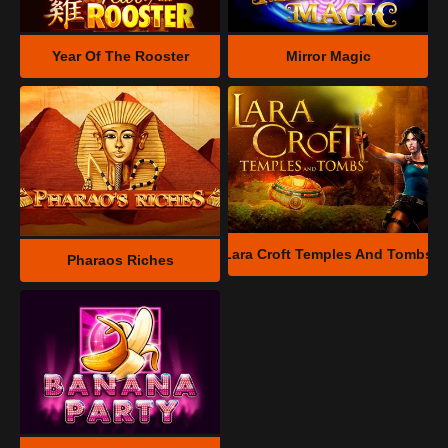
Year Of The Rooster
Mirror Magic
Lara Croft Temples And Tombs
Pharaos Riches