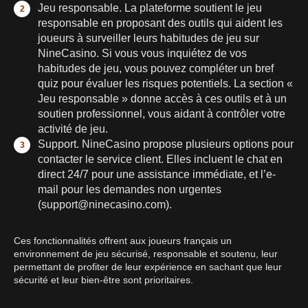
Jeu responsable. La plateforme soutient le jeu
responsable en proposant des outils qui aident les
joueurs à surveiller leurs habitudes de jeu sur
NineCasino. Si vous vous inquiétez de vos
habitudes de jeu, vous pouvez compléter un bref
quiz pour évaluer les risques potentiels. La section «
Jeu responsable » donne accès à ces outils et à un
soutien professionnel, vous aidant à contrôler votre
activité de jeu.
Support. NineCasino propose plusieurs options pour
contacter le service client. Elles incluent le chat en
direct 24/7 pour une assistance immédiate, et l’e-
mail pour les demandes non urgentes
(
support@ninecasino.com
).
Ces fonctionnalités offrent aux joueurs français un
environnement de jeu sécurisé, responsable et soutenu, leur
permettant de profiter de leur expérience en sachant que leur
sécurité et leur bien-être sont prioritaires.